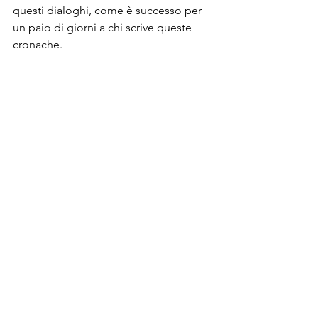
questi dialoghi, come è successo per 
un paio di giorni a chi scrive queste 
cronache. 
Un brano dell’
Inferno
, laddove Caronte 
intima col remo ai dannati si salire sulla 
barca che li porterà per sempre 
nell’altra sponda, ha suscitato pensieri 
identici in Leonardo, tranquillo 
pensionato in libertà e in Roberto, 
prigioniero a Sollicciano. Entrambi, 
senza essersi mai né visti né parlati, ma 