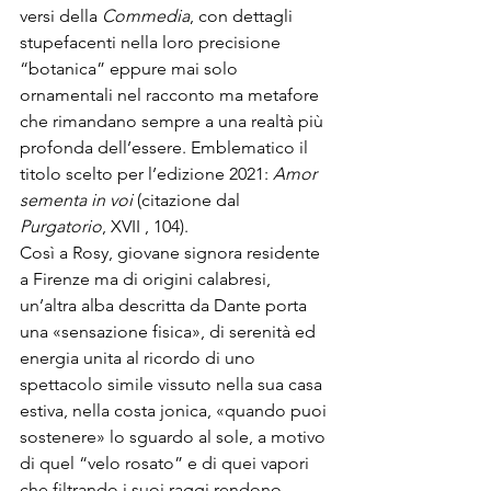
versi della 
Commedia
, con dettagli 
stupefacenti nella loro precisione 
“botanica” eppure mai solo 
ornamentali nel racconto ma metafore 
che rimandano sempre a una realtà più 
profonda dell’essere. Emblematico il 
titolo scelto per l’edizione 2021: 
Amor 
sementa in voi
 (citazione dal 
Purgatorio
, XVII , 104).
Così a Rosy, giovane signora residente 
a Firenze ma di origini calabresi, 
un’altra alba descritta da Dante porta 
una «sensazione fisica», di serenità ed 
energia unita al ricordo di uno 
spettacolo simile vissuto nella sua casa 
estiva, nella costa jonica, «quando puoi 
sostenere» lo sguardo al sole, a motivo 
di quel “velo rosato” e di quei vapori 
che filtrando i suoi raggi rendono 