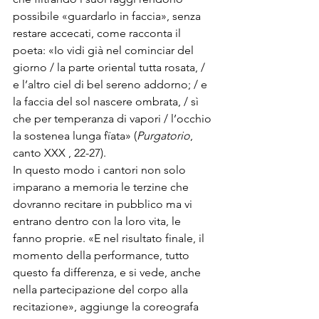
possibile «guardarlo in faccia», senza 
restare accecati, come racconta il 
poeta: «Io vidi già nel cominciar del 
giorno / la parte oriental tutta rosata, / 
e l’altro ciel di bel sereno addorno; / e 
la faccia del sol nascere ombrata, / sì 
che per temperanza di vapori / l’occhio 
la sostenea lunga fïata» (
Purgatorio
, 
canto XXX , 22-27).
In questo modo i cantori non solo 
imparano a memoria le terzine che 
dovranno recitare in pubblico ma vi 
entrano dentro con la loro vita, le 
fanno proprie. «E nel risultato finale, il 
momento della performance, tutto 
questo fa differenza, e si vede, anche 
nella partecipazione del corpo alla 
recitazione», aggiunge la coreografa 