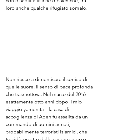
con disabilità fisiche o psichiche, tra 
loro anche qualche rifugiato somalo. 
Non riesco a dimenticare il sorriso di 
quelle suore, il senso di pace profonda 
che trasmetteva. Nel marzo del 2016 – 
esattamente otto anni dopo il mio 
viaggio yemenita – la casa di 
accoglienza di Aden fu assalita da un 
commando di uomini armati, 
probabilmente terroristi islamici, che 
trucidò quattro delle cinque suore e 