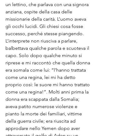
un lettino, che parlava con una signora 
anziana, ospite della casa delle 
missionarie della carità. L’uomo aveva 
gli occhi lucidi. Gli chiesi cosa fosse 
successo, perché stesse piangendo. 
L’interprete non riusciva a parlare, 
balbettava qualche parola e scuoteva il 
capo. Solo dopo qualche minuto si 
riprese e mi raccontò che quella donna 
era somala come lui: “l’hanno trattata 
come una regina, lei mi ha detto 
proprio così: le suore mi hanno trattato 
come una regina!”. Molti anni prima la 
donna era scappata dalla Somalia; 
aveva patito numerose violenze e 
pianto la morte dei familiari, vittime 
della guerra civile; era riuscita ad 
approdare nello Yemen dopo aver 
attraversato il golfo di Aden su un 