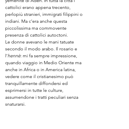
yemenite di Aden. In tutta la città i 
cattolici erano appena trecento, 
perlopiù stranieri, immigrati filippini o 
indiani. Ma c'era anche questa 
piccolissima ma commovente 
presenza di cattolici autoctoni.
Le donne avevano le mani tatuate 
secondo il modo arabo. Il rosario e 
l’
hennè
: mi fa sempre impressione, 
quando viaggio in Medio Oriente ma 
anche in Africa o in America latina, 
vedere come il cristianesimo può 
tranquillamente diffondersi ed 
esprimersi in tutte le culture, 
assumendone i tratti peculiari senza 
snaturarsi. 