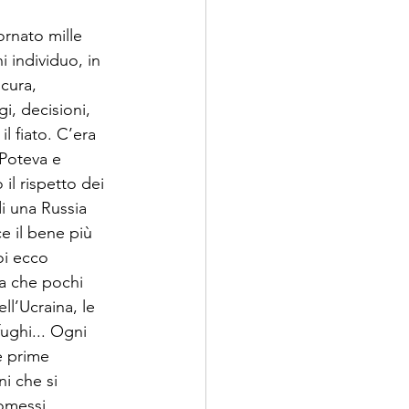
ornato mille 
 individuo, in 
cura, 
i, decisioni, 
l fiato. C’era 
 Poteva e 
il rispetto dei 
di una Russia 
e il bene più 
oi ecco 
ra che pochi 
ll’Ucraina, le 
ughi... Ogni 
e prime 
i che si 
omessi 