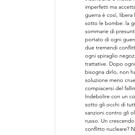
imperfetti ma accettab
guerra è così, libera
sotto le bombe: la gu
sommarie di presunti 
portato di ogni guerr
due tremendi conflit
ogni spiraglio negoz
trattative. Dopo ogni
bisogna dirlo, non h
soluzione meno cruen
compiacersi del falli
Indebolire con un co
sotto gli occhi di tutt
sanzioni contro gli ol
russo. Un crescendo
conflitto nucleare?