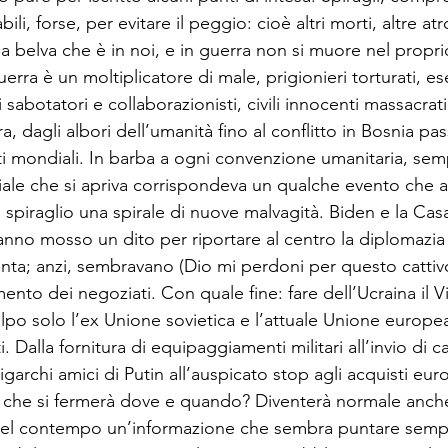
ili, forse, per evitare il peggio: cioè altri morti, altre atr
 la belva che è in noi, e in guerra non si muore nel propri
erra è un moltiplicatore di male, prigionieri torturati, es
sabotatori e collaborazionisti, civili innocenti massacrati:
a, dagli albori dell’umanità fino al conflitto in Bosnia pa
ti mondiali. In barba a ogni convenzione umanitaria, sem
iale che si apriva corrispondeva un qualche evento che af
 spiraglio una spirale di nuove malvagità. Biden e la Cas
anno mosso un dito per riportare al centro la diplomazia 
ta; anzi, sembravano (Dio mi perdoni per questo cattiv
mento dei negoziati. Con quale fine: fare dell’Ucraina il 
lpo solo l’ex Unione sovietica e l’attuale Unione europea
i. Dalla fornitura di equipaggiamenti militari all’invio di ca
igarchi amici di Putin all’auspicato stop agli acquisti eur
 che si fermerà dove e quando? Diventerà normale anche
 Nel contempo un’informazione che sembra puntare sempr