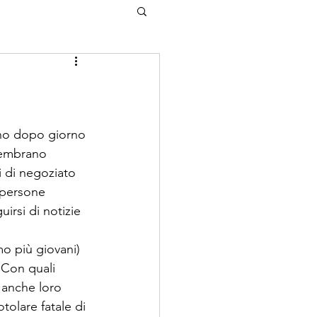
rno dopo giorno 
 sembrano 
vi di negoziato 
 persone 
irsi di notizie 
mo più giovani) 
 Con quali 
 anche loro 
olare fatale di 