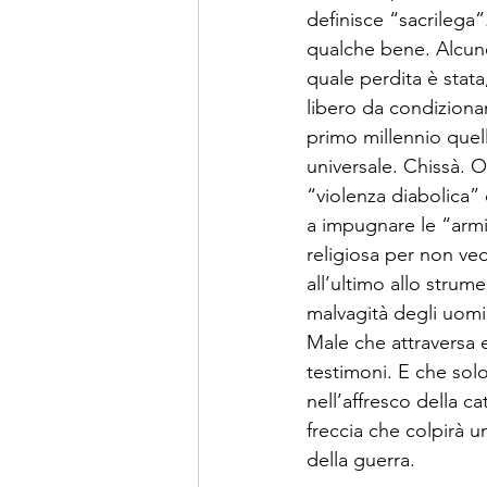
definisce “sacrilega”
qualche bene. Alcune
quale perdita è stata
libero da condizionam
primo millennio quell
universale. Chissà. O
“violenza diabolica” d
a impugnare le “armi 
religiosa per non ve
all’ultimo allo strum
malvagità degli uomin
Male che attraversa 
testimoni. E che solo
nell’affresco della c
freccia che colpirà u
della guerra.