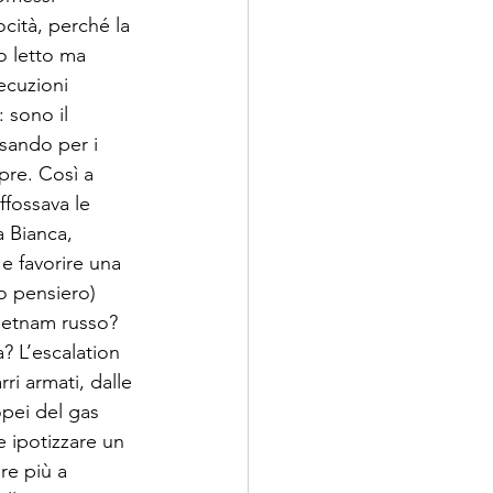
ocità, perché la 
o letto ma 
ecuzioni 
 sono il 
ssando per i 
pre. Così a 
fossava le 
a Bianca, 
e favorire una 
o pensiero) 
Vietnam russo? 
? L’escalation 
rri armati, dalle 
opei del gas 
 ipotizzare un 
e più a 