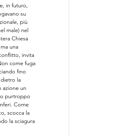
, in futuro, 
rogavano su 
zionale, più 
el male) nel 
ntera Chiesa 
e ma una 
onflitto, invita 
. Non come fuga 
ciando fino 
dietro la 
n azione un 
amo purtroppo 
inferi. Come 
co, scocca la 
ndo la sciagura 