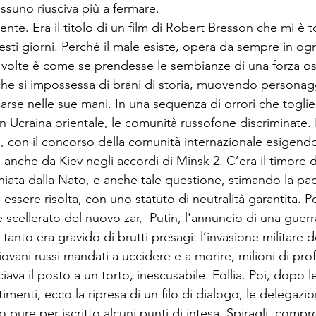
essuno riusciva più a fermare. 
ente. Era il titolo di un film di Robert Bresson che mi è t
esti giorni. Perché il male esiste, opera da sempre in ogni
 volte è come se prendesse le sembianze di una forza os
che si impossessa di brani di storia, muovendo personagg
se nelle sue mani. In una sequenza di orrori che toglie i
n Ucraina orientale, le comunità russofone discriminate.
, con il concorso della comunità internazionale esigendo 
ti anche da Kiev negli accordi di Minsk 2. C’era il timore 
hiata dalla Nato, e anche tale questione, stimando la pac
essere risolta, con uno statuto di neutralità garantita. P
 scellerato del nuovo zar,  Putin, l'annuncio di una guer
anto era gravido di brutti presagi: l’invasione militare de
ovani russi mandati a uccidere e a morire, milioni di prof
ciava il posto a un torto, inescusabile. Follia. Poi, dopo l
menti, ecco la ripresa di un filo di dialogo, le delegazion
pure per iscritto alcuni punti di intesa. Spiragli, compr