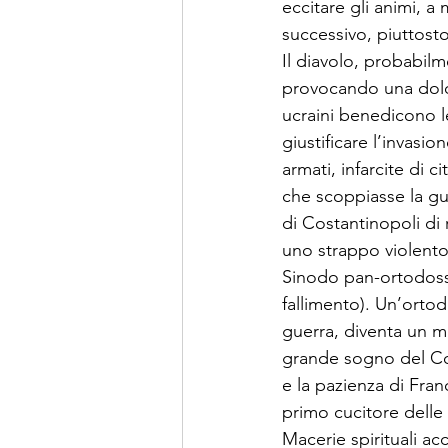
eccitare gli animi, a
successivo, piuttosto
Il diavolo, probabilm
provocando una dolor
ucraini benedicono le
giustificare l’invasi
armati, infarcite di c
che scoppiasse la gue
di Costantinopoli di 
uno strappo violento 
Sinodo pan-ortodosso
fallimento). Un’ortod
guerra, diventa un 
grande sogno del Conc
e la pazienza di Fran
primo cucitore delle 
Macerie spirituali a