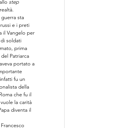
llo 
step
ealtà. 
 guerra sta 
ssi e i preti 
a il Vangelo per 
di soldati 
sumato, prima 
del Patriarca 
 aveva portato a 
importante 
fatti fu un 
onalista della 
oma che fu il 
uole la carità 
apa diventa il 
o Francesco 