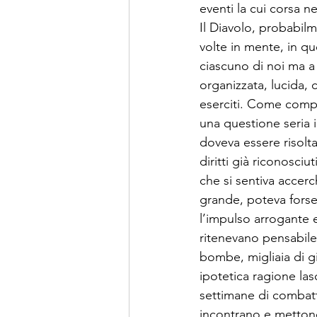
eventi la cui corsa n
Il Diavolo, probabilm
volte in mente, in qu
ciascuno di noi ma a
organizzata, lucida, 
eserciti. Come compar
una questione seria i
doveva essere risolta
diritti già riconosciu
che si sentiva accerc
grande, poteva forse 
l’impulso arrogante e
ritenevano pensabile t
bombe, migliaia di gi
ipotetica ragione las
settimane di combatti
incontrano e mettono 