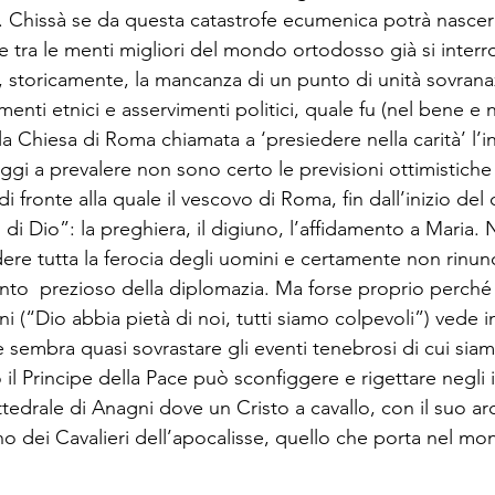
. Chissà se da questa catastrofe ecumenica potrà nascere
 tra le menti migliori del mondo ortodosso già si inter
, storicamente, la mancanza di un punto di unità sovrana
enti etnici e asservimenti politici, quale fu (nel bene e n
a Chiesa di Roma chiamata a ‘presiedere nella carità’ l’i
ggi a prevalere non sono certo le previsioni ottimistich
i fronte alla quale il vescovo di Roma, fin dall’inizio del c
di Dio”: la preghiera, il digiuno, l’affidamento a Maria
dere tutta la ferocia degli uomini e certamente non rinun
ento  prezioso della diplomazia. Ma forse proprio perché 
i (“Dio abbia pietà di noi, tutti siamo colpevoli”) vede i
e sembra quasi sovrastare gli eventi tenebrosi di cui si
 il Principe della Pace può sconfiggere e rigettare negli 
attedrale di Anagni dove un Cristo a cavallo, con il suo ar
no dei Cavalieri dell’apocalisse, quello che porta nel mo