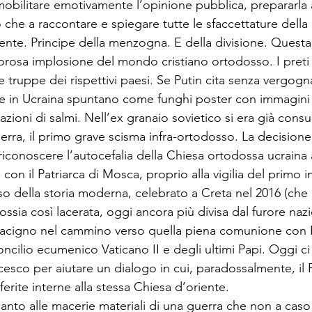
 mobilitare emotivamente l’opinione pubblica, prepararla a
 che a raccontare e spiegare tutte le sfaccettature della r
ente. Principe della menzogna. E della divisione. Questa
osa implosione del mondo cristiano ortodosso. I preti ru
 truppe dei rispettivi paesi. Se Putin cita senza vergogn
one in Ucraina spuntano come funghi poster con immagini 
itazioni di salmi. Nell’ex granaio sovietico si era già con
rra, il primo grave scisma infra-ortodosso. La decisione 
riconoscere l’autocefalia della Chiesa ortodossa ucraina
con il Patriarca di Mosca, proprio alla vigilia del primo 
 della storia moderna, celebrato a Creta nel 2016 (che in
ossia così lacerata, oggi ancora più divisa dal furore nazi
macigno nel cammino verso quella piena comunione con R
ilio ecumenico Vaticano II e degli ultimi Papi. Oggi ci v
cesco per aiutare un dialogo in cui, paradossalmente, il P
ferite interne alla stessa Chiesa d’oriente.
ccanto alle macerie materiali di una guerra che non a cas