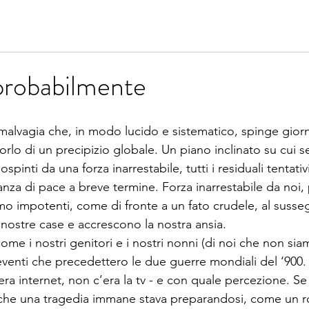
, probabilmente
malvagia che, in modo lucido e sistematico, spinge gio
ll’orlo di un precipizio globale. Un piano inclinato su cui
spinti da una forza inarrestabile, tutti i residuali tentati
anza di pace a breve termine. Forza inarrestabile da noi,
o impotenti, come di fronte a un fato crudele, al sussegu
nostre case e accrescono la nostra ansia. 
me i nostri genitori e i nostri nonni (di noi che non sia
eventi che precedettero le due guerre mondiali del ‘900.
era internet, non c’era la tv - e con quale percezione. Se
he una tragedia immane stava preparandosi, come un rot