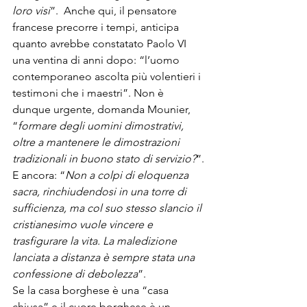
loro visi
”.  Anche qui, il pensatore 
francese precorre i tempi, anticipa 
quanto avrebbe constatato Paolo VI 
una ventina di anni dopo: “l’uomo 
contemporaneo ascolta più volentieri i 
testimoni che i maestri”. Non è 
dunque urgente, domanda Mounier, 
“
formare degli uomini dimostrativi, 
oltre a mantenere le dimostrazioni 
tradizionali in buono stato di servizio?
”. 
E ancora: “
Non a colpi di eloquenza 
sacra, rinchiudendosi in una torre di 
sufficienza, ma col suo stesso slancio il 
cristianesimo vuole vincere e 
trasfigurare la vita. La maledizione 
lanciata a distanza è sempre stata una 
confessione di debolezza
”.  
Se la casa borghese è una “casa 
chiusa” e il cuore borghese è un 