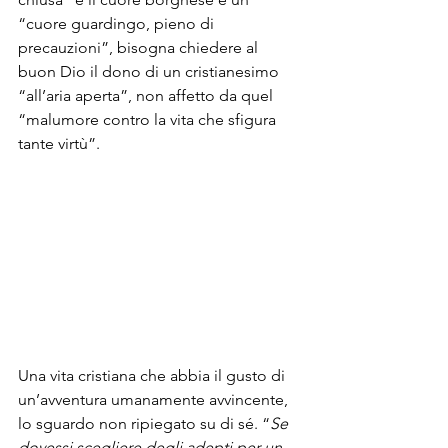
“cuore guardingo, pieno di 
precauzioni”, bisogna chiedere al 
buon Dio il dono di un cristianesimo 
“all’aria aperta”, non affetto da quel 
“malumore contro la vita che sfigura 
tante virtù”.  
Una vita cristiana che abbia il gusto di 
un’avventura umanamente avvincente, 
lo sguardo non ripiegato su di sé. “
Se 
dovessi scegliere degli adepti per un 